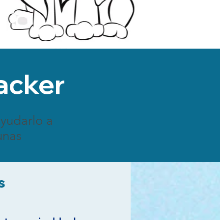
racker
ayudarlo a
unas
s