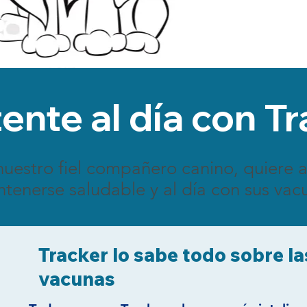
ente al día con T
nuestro fiel compañero canino, quiere 
tenerse saludable y al día con sus vac
Tracker lo sabe todo sobre la
vacunas