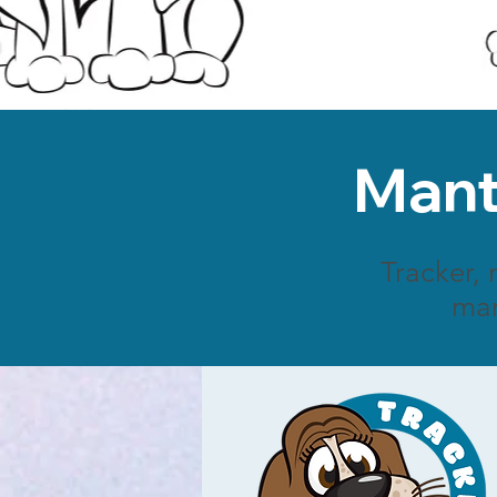
Mant
Tracker, 
man