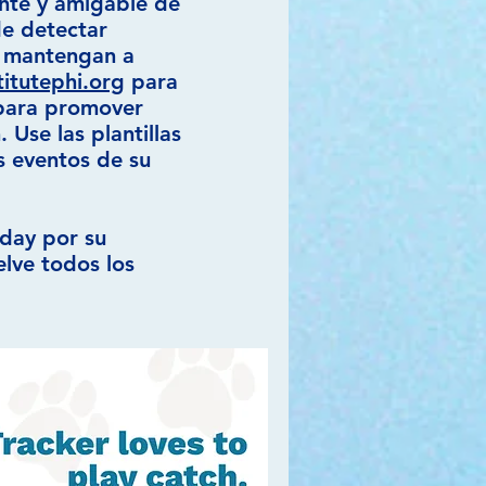
ente y amigable de
de detectar
 mantengan a
itutephi.org
para
 para promover
 Use las plantillas
s eventos de su
sday por su
uelve todos los